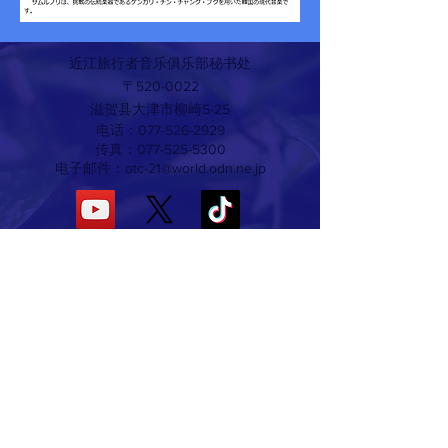
近江旅行者音乐俱乐部秘书处
〒520-0022
滋贺县大津市柳崎5-25
电话：077-526-2929
传真：077-525-5300
电子邮件：
otc-21@world.odn.ne.jp
​協力・協賛企業