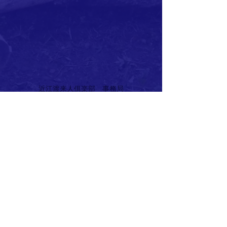
近江渡来人俱楽部 事務局
〒520-0022
滋賀県大津市柳が崎５－２５
TEL :
077-526-2929
FAX:
077-525-5300
Eメール:
info@oumi-toraijin-club.com
​協力・協賛企業