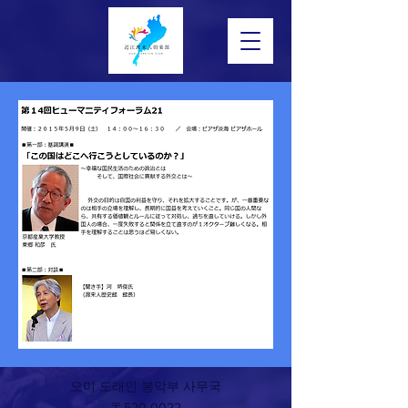
오미 도래인 봉악부 사무국
〒520-0022