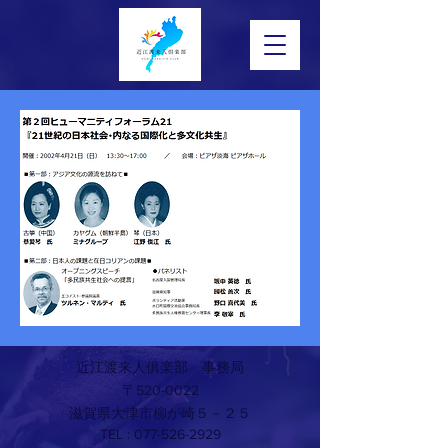
近江渡来人俱楽部 事務局
〒520-0022
滋賀県大津市柳が崎５－２５
TEL :
077-526-2929