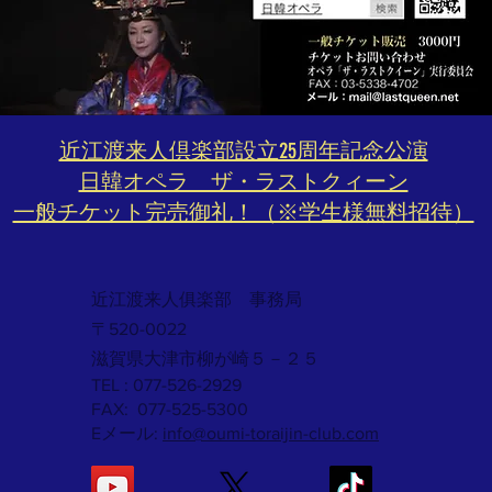
​近江渡来人倶楽部設立25周年記念公演
​日韓オペラ ザ・ラストクィーン
​一般チケット完売御礼！（※学生様無料招待）
近江渡来人俱楽部 事務局
〒520-0022
滋賀県大津市柳が崎５－２５
TEL : 077-526-2929
FAX: 077-525-5300
Eメール:
info@oumi-toraijin-club.com