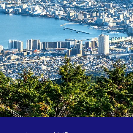
文化共生社
​実現へ