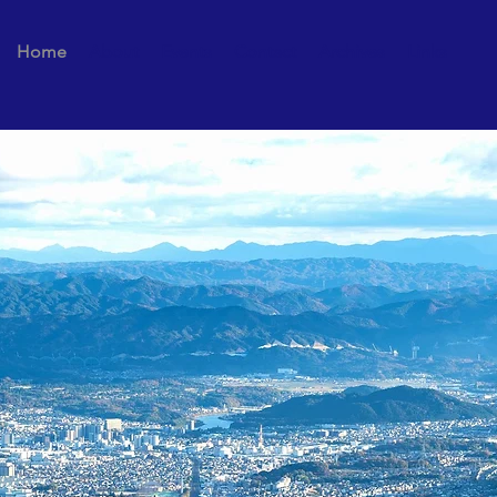
Home
About
Events
Contact
Archives
Links
なる国際化